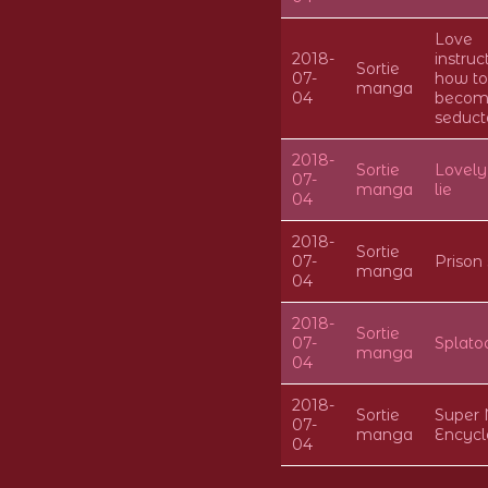
Love
2018-
instruc
Sortie
07-
how to
manga
04
becom
seduct
2018-
Sortie
Lovely
07-
manga
lie
04
2018-
Sortie
07-
Prison
manga
04
2018-
Sortie
07-
Splato
manga
04
2018-
Sortie
Super 
07-
manga
Encycl
04