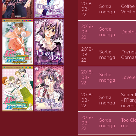
2018-
Sortie
Coffee
08-
manga
Vanilla
22
2018-
Sortie
08-
Deatht
manga
22
2018-
Sortie
Friend
08-
manga
Game
22
2018-
Sortie
08-
Lovele
manga
22
2018-
Super 
Sortie
08-
- Man
manga
22
advent
2018-
Sortie
Too Cl
08-
manga
me
22