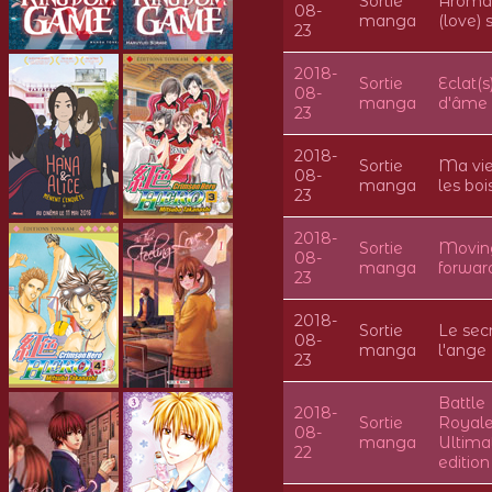
Sortie
Aromat
08-
manga
(love) 
23
2018-
Sortie
Eclat(s
08-
manga
d'âme
23
2018-
Sortie
Ma vie
08-
manga
les boi
23
2018-
Sortie
Movin
08-
manga
forwar
23
2018-
Sortie
Le sec
08-
manga
l'ange
23
Battle
2018-
Sortie
Royale
08-
manga
Ultima
22
edition