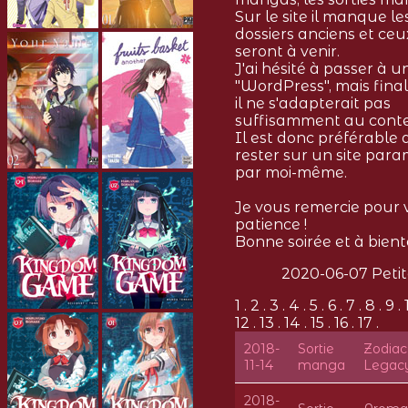
Sur le site il manque le
dossiers anciens et ceu
seront à venir.
J'ai hésité à passer à un
"WordPress", mais fin
il ne s'adapterait pas
suffisamment au cont
Il est donc préférable 
rester sur un site par
par moi-même.
Je vous remercie pour 
patience !
Bonne soirée et à bientô
2020-06-07 Peti
1 . 2 . 3 . 4 . 5 . 6 . 7 . 8 . 9 . 
12 . 13 . 14 . 15 . 16 . 17 .
2018-
Sortie
Zodiac
11-14
manga
Legac
2018-