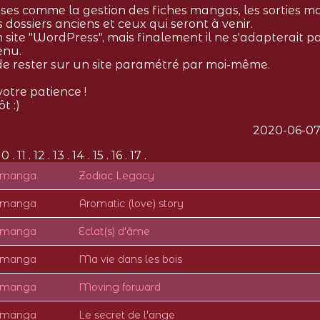
ses comme la gestion des fiches mangas, les sorties m
s dossiers anciens et ceux qui seront à venir.
n site "WordPress", mais finalement il ne s'adapterait p
enu.
 de rester sur un site paramétré par moi-même.
otre patience !
t :)
2020-06-07
10 . 11 . 12 . 13 . 14 . 15 . 16 . 17 .
e manga
Zodiac Legacy
e manga
Aromatic (love) story
e manga
Eclat(s) d'âme
e manga
Ma vie dans les bois
e manga
Moving forward
e manga
Le secret de l'ange