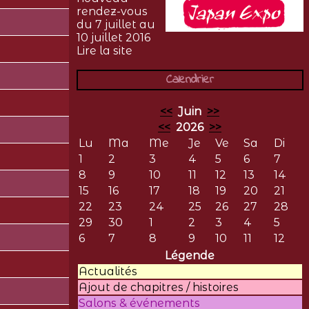
rendez-vous
du 7 juillet au
10 juillet 2016
Lire la site
Calendrier
<<
Juin
>>
<<
2026
>>
Lu
Ma
Me
Je
Ve
Sa
Di
1
2
3
4
5
6
7
8
9
10
11
12
13
14
15
16
17
18
19
20
21
22
23
24
25
26
27
28
29
30
1
2
3
4
5
6
7
8
9
10
11
12
Légende
Actualités
Ajout de chapitres / histoires
Salons & événements