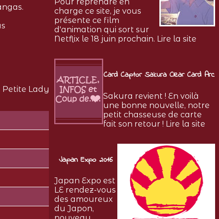
Pour reprendre en
angas.
charge ce site, je vous
présente ce film
as
d'animation qui sort sur
Netflix le 18 juin prochain. Lire la site
Card Captor Sakura Clear Card Arc
 Petite Lady
Sakura revient ! En voilà
une bonne nouvelle, notre
petit chasseuse de carte
fait son retour ! Lire la site
Japan Expo 2016
Japan Expo est
LE rendez-vous
des amoureux
du Japon,
nouveau