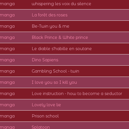
e manga
whispering les voix du silence
e manga
La forêt des roses
e manga
Be-Twin you & me
e manga
Black Prince & White prince
e manga
Le diable s'habille en soutane
e manga
Dino Sapiens
e manga
Gambling School - twin
e manga
I love you so I kill you
e manga
Love instruction - how to become a seductor
e manga
Lovely love lie
e manga
Prison school
e manga
Splatoon