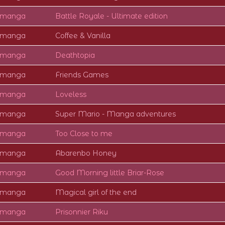
e manga
Battle Royale - Ultimate edition
e manga
Coffee & Vanilla
e manga
Deathtopia
e manga
Friends Games
e manga
Loveless
e manga
Super Mario - Manga adventures
e manga
Too Close to me
e manga
Abarenbo Honey
e manga
Good Morning little Briar-Rose
e manga
Magical girl of the end
e manga
Prisonnier Riku