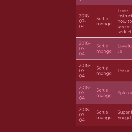
Love
2018-
instruc
Sortie
07-
how to
manga
04
becom
seduct
2018-
Sortie
Lovely
07-
manga
lie
04
2018-
Sortie
07-
Prison
manga
04
2018-
Sortie
07-
Splato
manga
04
2018-
Sortie
Super 
07-
manga
Encycl
04