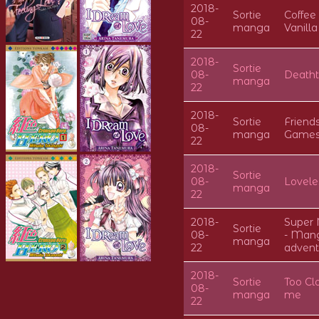
2018-
Sortie
Coffee
08-
manga
Vanilla
22
2018-
Sortie
08-
Deatht
manga
22
2018-
Sortie
Friend
08-
manga
Game
22
2018-
Sortie
08-
Lovele
manga
22
2018-
Super 
Sortie
08-
- Man
manga
22
advent
2018-
Sortie
Too Cl
08-
manga
me
22