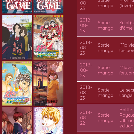
Sortie
Aromat
08-
manga
(love) 
23
2018-
Sortie
Eclat(s
08-
manga
d'âme
23
2018-
Sortie
Ma vie
08-
manga
les boi
23
2018-
Sortie
Movin
08-
manga
forwar
23
2018-
Sortie
Le sec
08-
manga
l'ange
23
Battle
2018-
Sortie
Royale
08-
manga
Ultima
22
edition