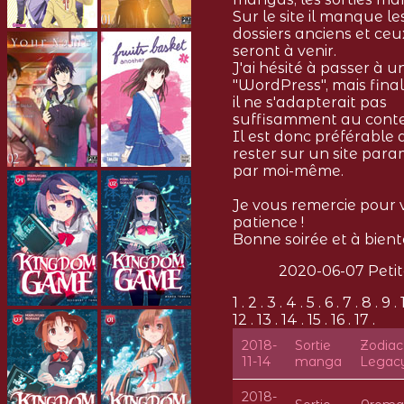
Sur le site il manque le
dossiers anciens et ceu
seront à venir.
J'ai hésité à passer à un
"WordPress", mais fin
il ne s'adapterait pas
suffisamment au cont
Il est donc préférable 
rester sur un site par
par moi-même.
Je vous remercie pour 
patience !
Bonne soirée et à bientô
2020-06-07 Peti
1 . 2 . 3 . 4 . 5 . 6 . 7 . 8 . 9 . 
12 . 13 . 14 . 15 . 16 . 17 .
2018-
Sortie
Zodiac
11-14
manga
Legac
2018-