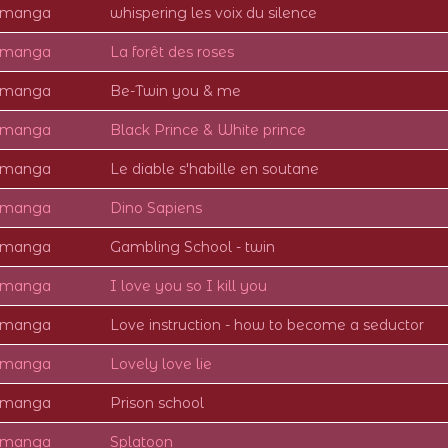
e manga
whispering les voix du silence
e manga
La forêt des roses
e manga
Be-Twin you & me
e manga
Black Prince & White prince
e manga
Le diable s'habille en soutane
e manga
Dino Sapiens
e manga
Gambling School - twin
e manga
I love you so I kill you
e manga
Love instruction - how to become a seductor
e manga
Lovely love lie
e manga
Prison school
e manga
Splatoon