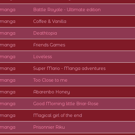
e manga
Battle Royale - Ultimate edition
e manga
Coffee & Vanilla
e manga
Deathtopia
e manga
Friends Games
e manga
Loveless
e manga
Super Mario - Manga adventures
e manga
Too Close to me
e manga
Abarenbo Honey
e manga
Good Morning little Briar-Rose
e manga
Magical girl of the end
e manga
Prisonnier Riku