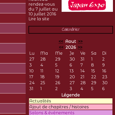
rendez-vous
du 7 juillet au
10 juillet 2016
Lire la site
Calendrier
<<
Aout
>>
<<
2026
>>
Lu
Ma
Me
Je
Ve
Sa
Di
27
28
29
30
31
1
2
3
4
5
6
7
8
9
10
11
12
13
14
15
16
17
18
19
20
21
22
23
24
25
26
27
28
29
30
31
1
2
3
4
5
6
Légende
Actualités
Ajout de chapitres / histoires
Salons & événements