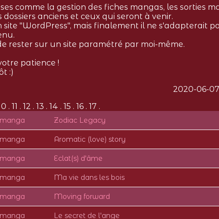
ses comme la gestion des fiches mangas, les sorties m
s dossiers anciens et ceux qui seront à venir.
n site "WordPress", mais finalement il ne s'adapterait p
enu.
 de rester sur un site paramétré par moi-même.
otre patience !
t :)
2020-06-07
10 . 11 . 12 . 13 . 14 . 15 . 16 . 17 .
e manga
Zodiac Legacy
e manga
Aromatic (love) story
e manga
Eclat(s) d'âme
e manga
Ma vie dans les bois
e manga
Moving forward
e manga
Le secret de l'ange