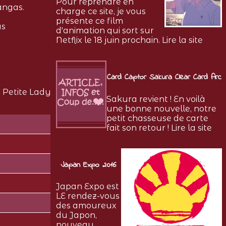
Pour reprendre en
angas.
charge ce site, je vous
présente ce film
as
d'animation qui sort sur
Netflix le 18 juin prochain. Lire la site
Card Captor Sakura Clear Card Arc
 Petite Lady
Sakura revient ! En voilà
une bonne nouvelle, notre
petit chasseuse de carte
fait son retour ! Lire la site
Japan Expo 2016
Japan Expo est
LE rendez-vous
des amoureux
du Japon,
nouveau